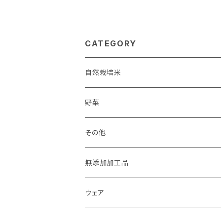
CATEGORY
自然栽培米
淡路島産
野菜
玄米
九州産
宅配野菜セット
その他
白米
玄米
玉ねぎ
海産物
無添加加工品
白米
米粉
ウェア