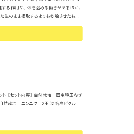
また生のまま摂取するよりも乾燥させたもの
とされています。 これは生姜に含まれるジ
化するからなんです。 なので、温め効果を求
る料理などがおすすめです。 もちろん、加熱
種玉ねぎ
g 自然栽培 ニンニク 2玉 淡路島ピクル