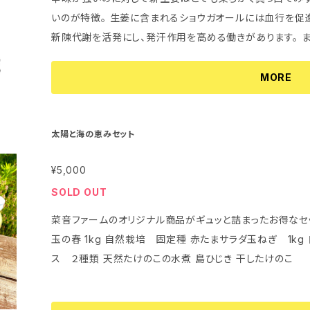
いのが特徴。 生姜に含まれるショウガオールには血行を促進する作用や、 体を温める働きがあるほか、
新陳代謝を活発にし、発汗作用を高める働きがあります。 
か、 加熱調理することでより身体を温める効果が大きくなる
ンゲロールという成分が加熱する事で ショウガオールに変
MORE
めるのであれば生姜湯や味噌汁、新生姜ごはんなど 加熱す
しない甘酢漬け(ガリ)にしても絶品です。
太陽と海の恵みセット
¥5,000
SOLD OUT
菜音ファームのオリジナル商品がギュッと詰まったお得なセット 【セット内容】 自然栽培 固定
玉の春 1kg 自然栽培 固定種 赤たまサラダ玉ねぎ 1k
ス ２種類 天然たけのこの水煮 島ひじき 干したけのこ