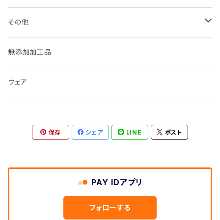
玄米
九州産
宅配野菜セット
その他
白米
玄米
玉ねぎ
海産物
無添加加工品
白米
米粉
ウェア
玄米粉
保存
シェア
LINE
ポスト
PAY IDアプリ
フォローする