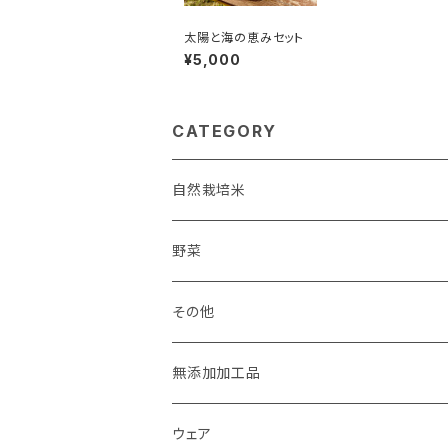
太陽と海の恵みセット
¥5,000
CATEGORY
自然栽培米
淡路島産
野菜
玄米
九州産
宅配野菜セット
その他
白米
玄米
玉ねぎ
海産物
無添加加工品
白米
米粉
ウェア